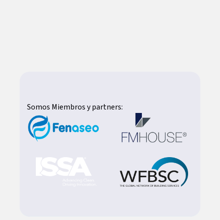
-
Conversación Inicial:
Entendemos sus
necesidades y desafíos actuales.
-
Diagnóstico Estratégico ASI-360:
Realizamos una visita y análisis de sus
instalaciones sin costo.
-
Propuesta a la Medida:
Le presentamos
una solución FMI personalizada,
transparente y enfocada en generar valor.
Somos Miembros y partners: