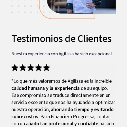
Testimonios de Clientes
Nuestra experiencia con Agilissa ha sido excepcional.
issa
"Lo que más valoramos de Agilissa es la increíble
"La c
calidad humana y la experiencia
de su equipo.
es su
Ese compromiso se traduce directamente en un
la
se
n de
servicio excelente que nos ha ayudado a optimizar
servi
nuestra operación,
ahorrando tiempo y evitando
Duran
l
sobrecostos
. Para Financiera Progressa, contar
acomp
u
con un
aliado tan profesional y confiable
ha sido
más 