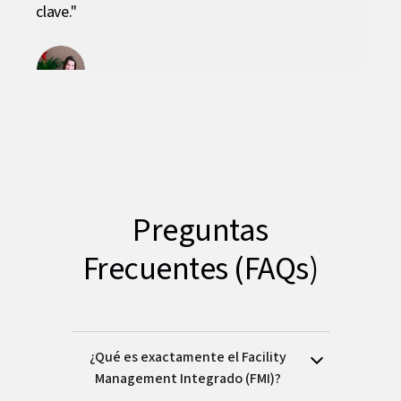
alidad
clave."
prote
l y
verd
 un
insti
e."
Slide 2 of 5.
Ingryd Mora Jiménez
Gerente General, Financiera Progressa
Geren
Preguntas
Frecuentes (FAQs)
¿Qué es exactamente el Facility
Management Integrado (FMI)?