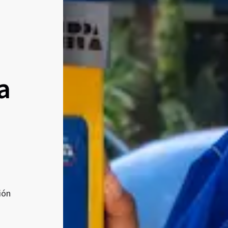
a
ión
a