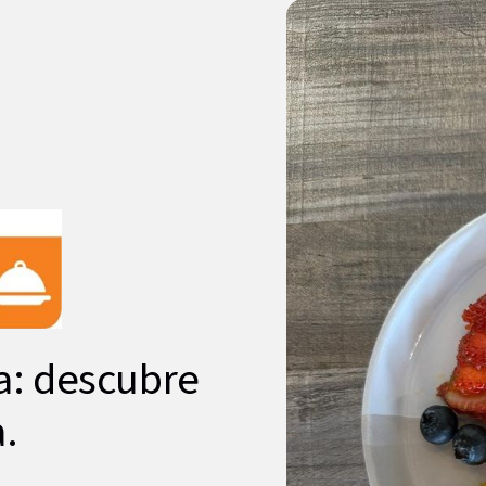
za: descubre
a.