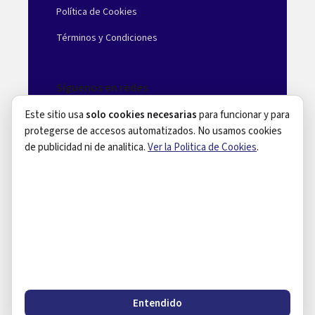
Política de Cookies
Términos y Condiciones
Síguenos en redes
Este sitio usa
solo cookies necesarias
para funcionar y para
Facebook
protegerse de accesos automatizados. No usamos cookies
Instagram
de publicidad ni de analitica.
Ver la Politica de Cookies
.
LinkedIn
Youtube
© 2026 Agilissa. Todos los derechos
reservados.
Entendido