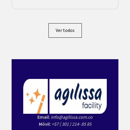
Ver todos
Email:
info@agilissa.com.co
Móvil:
+57 ( 301 ) 214- 85 85