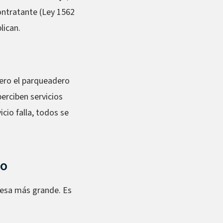
contratante (Ley 1562
lican.
pero el parqueadero
erciben servicios
vicio falla, todos se
do
resa más grande. Es