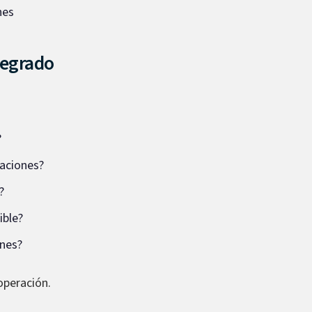
nes
tegrado
?
laciones?
?
ible?
ones?
operación.