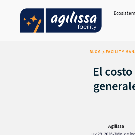
Ecosistema
BLOG
FACILITY MA
El costo
general
Agilissa
July 29, 2026
7
Min. de le
•