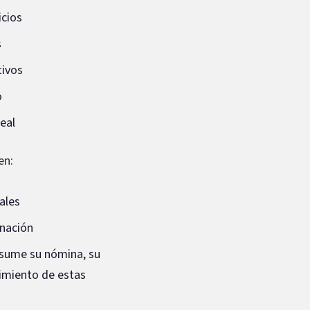
icios
s
tivos
o
eal
en:
ales
inación
 asume su nómina, su
limiento de estas