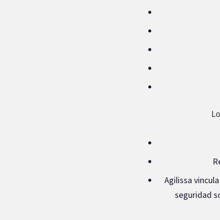
Lo
R
Agilissa vincul
seguridad so