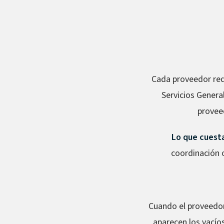
Cada proveedor req
Servicios Genera
provee
Lo que cuesta
coordinación 
Cuando el proveedor
aparecen los vacío