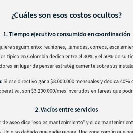
¿Cuáles son esos costos ocultos?
1. Tiempo ejecutivo consumido en coordinación
uiere seguimiento: reuniones, llamadas, correos, escalamien
les típico en Colombia dedica entre el 30% y el 50% de su t
dores en lugar de pensar estratégicamente sobre sus instala
:
Si ese directivo gana $8.000.000 mensuales y dedica 40% 
operativa, son $3.200.000/mes invertidos en tareas que podrí
2. Vacíos entre servicios
 de aseo dice "eso es mantenimiento" y el de mantenimiento
s. Un piso dañado que nadie repara. Una zona común que n