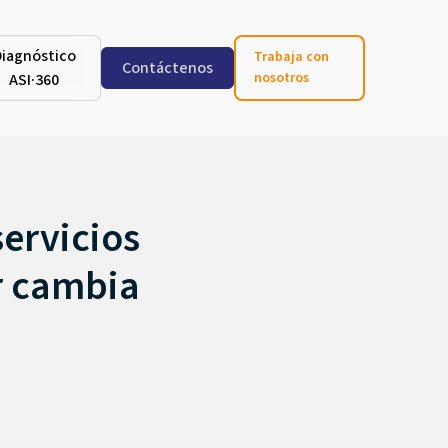
Diagnóstico
Trabaja con
Contáctenos
nosotros
ASI·360
servicios
r cambia