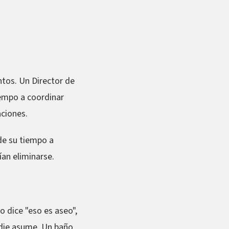
tos. Un Director de
iempo a coordinar
ciones.
de su tiempo a
an eliminarse.
 dice "eso es aseo",
adie asume. Un baño